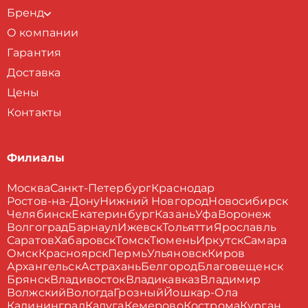
Бренд
О компании
Гарантия
Доставка
Цены
Контакты
Филиалы
Москва
Санкт-Петербург
Краснодар
Ростов-на-Дону
Нижний Новгород
Новосибирск
Челябинск
Екатеринбург
Казань
Уфа
Воронеж
Волгоград
Барнаул
Ижевск
Тольятти
Ярославль
Саратов
Хабаровск
Томск
Тюмень
Иркутск
Самара
Омск
Красноярск
Пермь
Ульяновск
Киров
Архангельск
Астрахань
Белгород
Благовещенск
Брянск
Владивосток
Владикавказ
Владимир
Волжский
Вологда
Грозный
Йошкар-Ола
Калининград
Калуга
Кемерово
Кострома
Курган