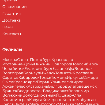
О компании
Гарантия
Доставка
Цены
Контакты
Филиалы
Москва
Санкт-Петербург
Краснодар
Ростов-на-Дону
Нижний Новгород
Новосибирск
Челябинск
Екатеринбург
Казань
Уфа
Воронеж
Волгоград
Барнаул
Ижевск
Тольятти
Ярославль
Саратов
Хабаровск
Томск
Тюмень
Иркутск
Самара
Омск
Красноярск
Пермь
Ульяновск
Киров
Архангельск
Астрахань
Белгород
Благовещенск
Брянск
Владивосток
Владикавказ
Владимир
Волжский
Вологда
Грозный
Йошкар-Ола
Калининград
Калуга
Кемерово
Кострома
Курган
Курск
Липецк
Магнитогорск
Махачкала
Мурманск