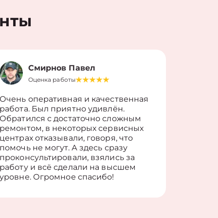
енты
Смирнов Павел
Оценка работы
О
Очень оперативная и качественная
Работу 
работа. Был приятно удивлён.
вопросы
Обратился с достаточно сложным
такие п
ремонтом, в некоторых сервисных
только 
центрах отказывали, говоря, что
информ
помочь не могут. А здесь сразу
оставит
проконсультировали, взялись за
здорово
работу и всё сделали на высшем
уровне. Огромное спасибо!