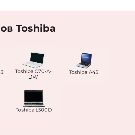
ов Toshiba
Toshiba C70-A-
63
Toshiba A45
L1W
Toshiba L500D