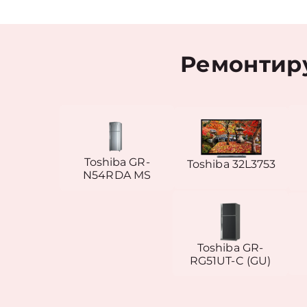
Ремонтиру
Toshiba GR-
Toshiba 32L3753
N54RDA MS
Toshiba GR-
RG51UT-C (GU)