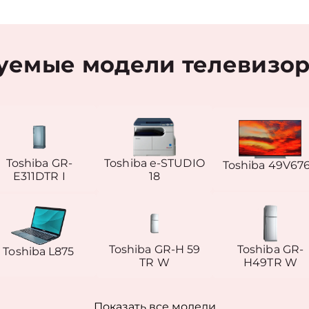
емые модели телевизор
Toshiba GR-
Toshiba e-STUDIO
Toshiba 49V67
E311DTR I
18
Toshiba GR-H 59
Toshiba GR-
Toshiba L875
TR W
H49TR W
Показать все модели