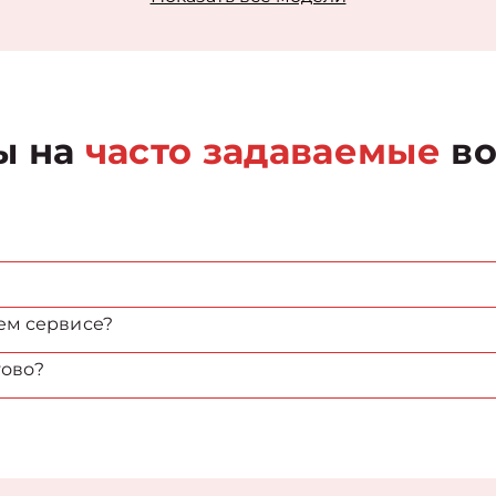
ы на
часто задаваемые
во
ем сервисе?
тово?