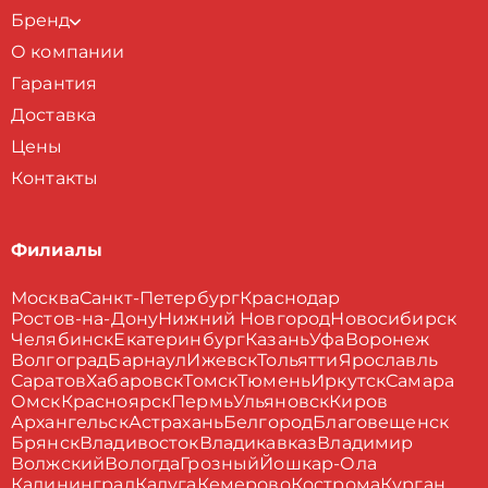
Бренд
О компании
Гарантия
Доставка
Цены
Контакты
Филиалы
Москва
Санкт-Петербург
Краснодар
Ростов-на-Дону
Нижний Новгород
Новосибирск
Челябинск
Екатеринбург
Казань
Уфа
Воронеж
Волгоград
Барнаул
Ижевск
Тольятти
Ярославль
Саратов
Хабаровск
Томск
Тюмень
Иркутск
Самара
Омск
Красноярск
Пермь
Ульяновск
Киров
Архангельск
Астрахань
Белгород
Благовещенск
Брянск
Владивосток
Владикавказ
Владимир
Волжский
Вологда
Грозный
Йошкар-Ола
Калининград
Калуга
Кемерово
Кострома
Курган